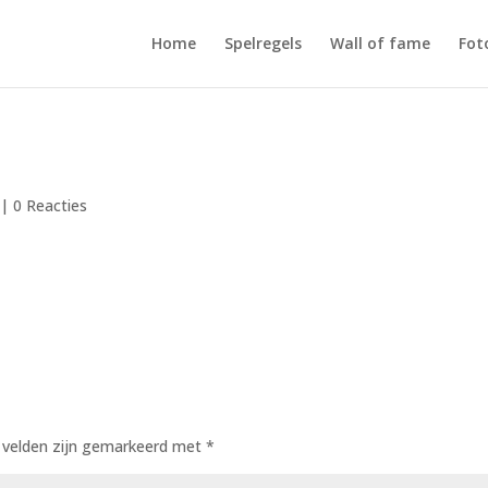
Home
Spelregels
Wall of fame
Fot
|
0 Reacties
e velden zijn gemarkeerd met
*